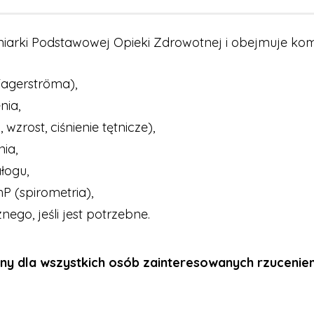
gniarki Podstawowej Opieki Zdrowotnej i obejmuje ko
Fagerströma),
nia,
rost, ciśnienie tętnicze),
ia,
łogu,
 (spirometria),
nego, jeśli jest potrzebne.
pny dla wszystkich osób zainteresowanych rzuceniem