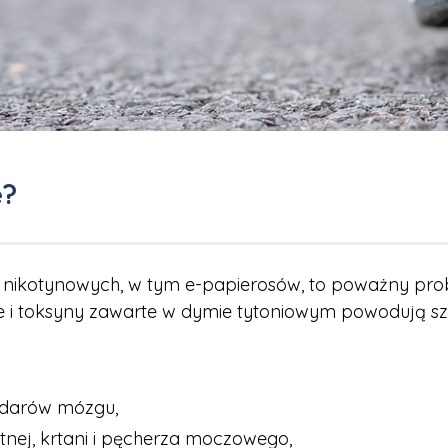
e?
 nikotynowych, w tym e-papierosów, to poważny pro
ste i toksyny zawarte w dymie tytoniowym powodują 
 udarów mózgu,
stnej, krtani i pęcherza moczowego,