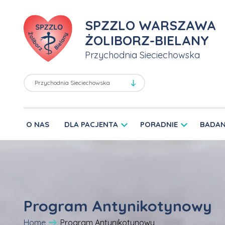
SPZZLO WARSZAWA
ŻOLIBORZ-BIELANY
Przychodnia Sieciechowska
O NAS
DLA PACJENTA
PORADNIE
BADAN
Program Antynikotynowy
Home
Program Antynikotynowy