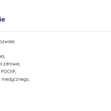
ie
ozwala:
ia,
a zdrowie,
 POChP,
ia medycznego,