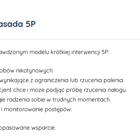
asada 5P
wdzonym modelu krótkiej interwencji 5P:
robów nikotynowych.
ynikające z ograniczenia lub rzucenia palenia.
jent chce i może podjąć próbę rzucenia nałogu.
egie radzenia sobie w trudnych momentach.
e i monitorowanie postępów.
dopasowane wsparcie.