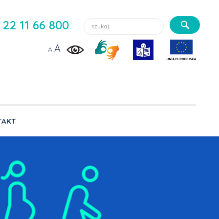
Szukaj lekarzy, usługi, aktualności:
22 11 66 800
A
A
TAKT