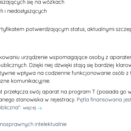
uszających się na wózkach
h i niedosłyszących
ertyfikatem potwierdzającym status, aktualnymi szczep
żytkowaniu urządzenie wspomagające osoby z apara
licznych. Dzięki niej dźwięki stają się bardziej klaro
ytywnie wpływa na codzienne funkcjonowanie osób z t
jazne komunikacyjnie.
jent przełącza swój aparat na program T (posiada go
nego stanowiska w rejestracji.
Pętla finansowana je
bliczna".
więcej
łnosprawnych intelektualnie