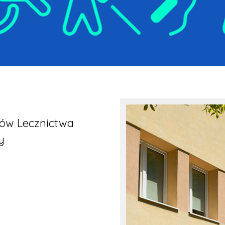
dów Lecznictwa
y