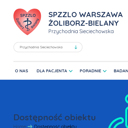
SPZZLO WARSZAWA
ŻOLIBORZ-BIELANY
Przychodnia Sieciechowska
O NAS
DLA PACJENTA
PORADNIE
BADAN
Dostępność obiektu
Home
Dostępność obiektu