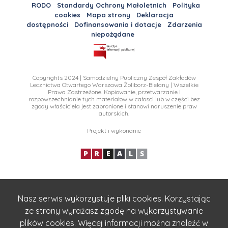
RODO
Standardy Ochrony Małoletnich
Polityka
cookies
Mapa strony
Deklaracja
dostępności
Dofinansowania i dotacje
Zdarzenia
niepożądane
Copyrights 2024 | Samodzielny Publiczny Zespół Zakładów
Lecznictwa Otwartego Warszawa Żoliborz-Bielany | Wszelkie
Prawa Zastrzeżone. Kopiowanie, przetwarzanie i
rozpowszechnianie tych materiałow w całosci lub w części bez
zgody właściciela jest zabronione i stanowi naruszenie praw
autorskich.
Projekt i wykonanie
Nasz serwis wykorzystuje pliki cookies. Korzystając
ze strony wyrażasz zgodę na wykorzystywanie
plików cookies. Więcej informacji można znaleźć w